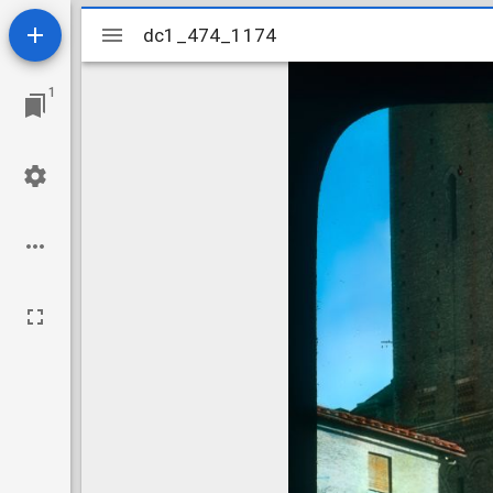
Mirador
dc1_474_1174
dc1_474_1174
viewer
1