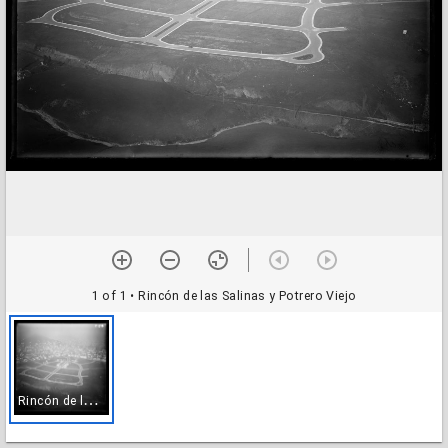
1 of 1
• Rincón de las Salinas y Potrero Viejo
R
incón de las Salinas y Potrero Viejo