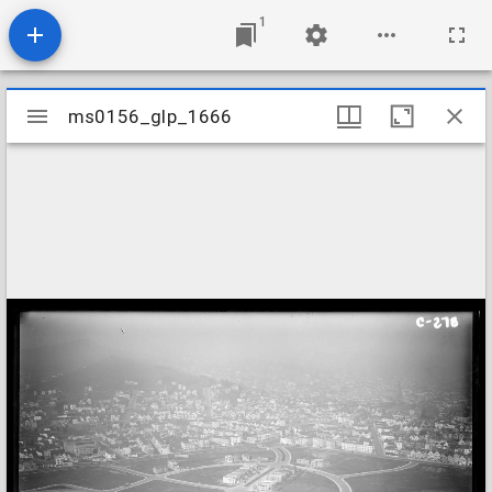
1
Mirador
ms0156_glp_1666
ms0156_glp_1666
viewer