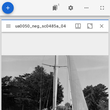
1
Mirador
ua0050_neg_sc0485a_04
ua0050_neg_sc0485a_04
viewer