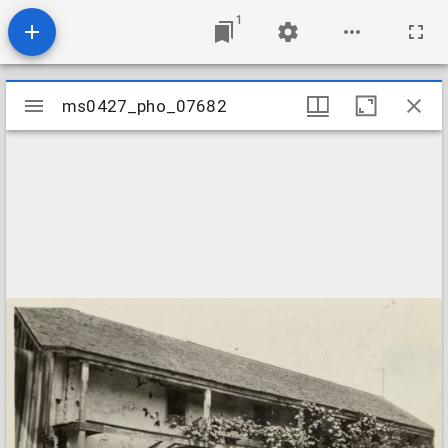
1
Mirador
ms0427_pho_07682
ms0427_pho_07682
viewer