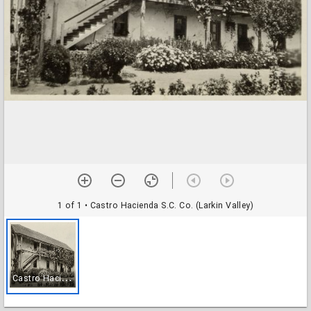
1 of 1
• Castro Hacienda S.C. Co. (Larkin Valley)
C
astro Hacienda S.C. Co. (Larkin Valley)