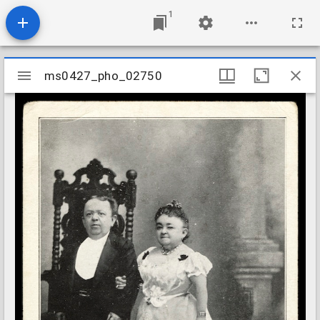
1
Mirador
ms0427_pho_02750
ms0427_pho_02750
viewer