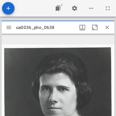
1
Mirador
ua0036_pho_0638
ua0036_pho_0638
viewer