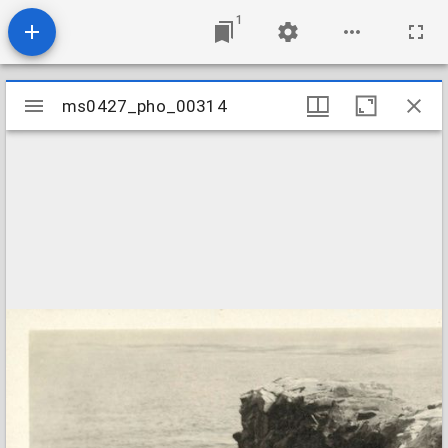
1
Mirador
ms0427_pho_00314
ms0427_pho_00314
viewer