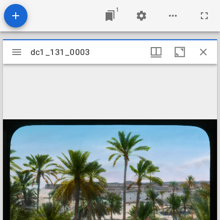
1
Mirador
dc1_131_0003
dc1_131_0003
viewer